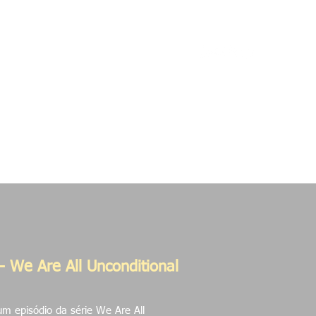
etos
Contato
- We Are All Unconditional
m episódio da série We Are All