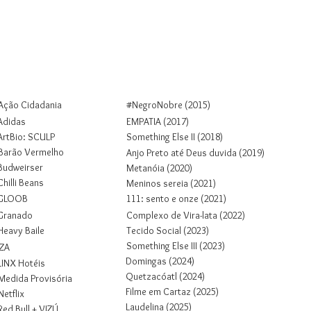
Colab
Projetos
Sobre
Contato
Ação Cidadania
#NegroNobre (2015)
Adidas
EMPATIA (2017)
ArtBio: SCULP
Something Else II (2018)
Barão Vermelho
Anjo Preto até Deus duvida (2019)
Budweirser
Metanóia (2020)
Chilli Beans
Meninos sereia (2021)
GLOOB
1
1
1
: sento e onze (2021)
Granado
Complexo de Vira-lata (2022)
Heavy Baile
Tecido Social (2023)
Something Else III (2023)
IZA
Domingas (2024)
LINX Hotéis
Quetzacóatl (2024)
Medida Provisória
Filme em Cartaz (2025)
Netflix
Laudelina (2025)
Red Bull + VIZÚ