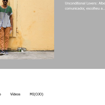
Unconditional Lovers: Alberto & Aur
comunicador, escolheu a..
o
Vídeos
MI(OJO)