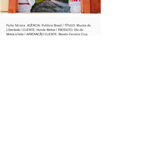
Ficha Técnica
AGÊNCIA: Publicis Brasil
/
TÍTULO: Murais da
Liberdade
/
CLIENTE: Honda Motos
/
PRODUTO: Dia do
Motociclista
/
APROVAÇÃO CLIENTE: Renato Carreira Cruz,
Livia Correa Paranaiba Cunha, Carolina Mamud e Daniela
Cardoso Felacio. / CCO: Mauro Ramalho / Diretores-Executivos
de Criação: Fabio Astolpho e Dani Ribeiro / Diretor de Criação:
Cláudia Cecília e Luís Figueiredo
/
Diretores de Criação
Associados: Carla Said, Ricardo Sarno, Victor Medrado /
Criação: Erich Moreira, Markito Mesquita, Jonatan Cunha,
Fred Sekkel / Conteúdo: Gabriela Machado, Ícaro Linconl /
Head de Produção: Renata Sayão / Artbuyer: Valéria
Andrighetti e Raphael Macedo / VP de Negócios: Gabriela
Borges / Negócios: Isabela Atra, Marcella Spada, Victor
Casanova, Lucas Sabino / Head de Planejamento: Juliana Elia /
Planejamento: Fabiana Franco, Pedro Rangel / VP de Mídia:
Maurício Almeida / Mídia: Aline Brazolotto, Priscila Rocha,
Karine Cordeiro, Giorgio Moraes / Head de Projetos: Maria
Fernanda Laudisio / Projetos: Renata Carvalho, Veronica
Santos, Leywyson Ramon, Marcela Grandino / Produção e
Agenciamento: ABORDA / Coordenação de projeto: Carolina
Herszenhut / Assistente:Rafaela Guimarães
/
MURAIS Rio de
Janeiro Artista: Dolores Esos Assistente: Cesola Imagens: Beatriz
Gimenez / São Paulo Artista: Highraff Assistente: Cabeça de
Xícara Imagens: Diel/Eureka Filmes / Fortaleza
Artista Alberto
Pereira
Produção local: Ramon Sales Imagens: Henrique
Kardozo
/
Belo Horizonte
Artista DROM - Jamaira Pacheco e
Santiago Panichelli
Produção local: Comum
Imagens: Alan