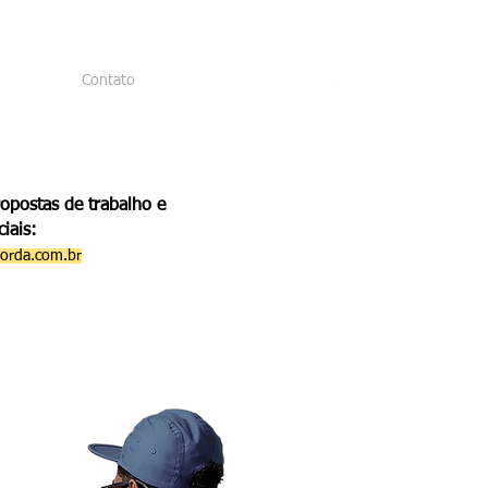
etos
Contato
opostas de trabalho e
iais:
borda.com.br