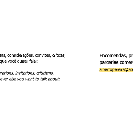
as
Rua
Digital
Colabs
Pesquisas
Proj
as, considerações, convites, críticas,
Encomendas, pr
que você quiser falar:
parcerias comerc
albertopereira@a
ations, invitations, criticisms,
ver else you want to talk about: