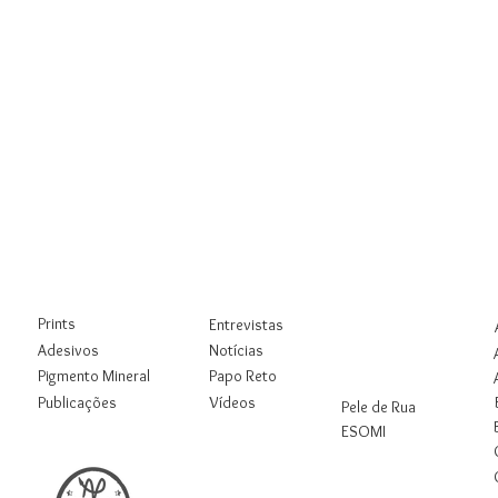
Loja
Blog
Rua
Digital
Prints
Entrevistas
Workshops
Adesivos
Notícias
Pigmento Mineral
Papo Reto
Pesquisas
Publicações
Vídeos
Pele de Rua
ESOMI