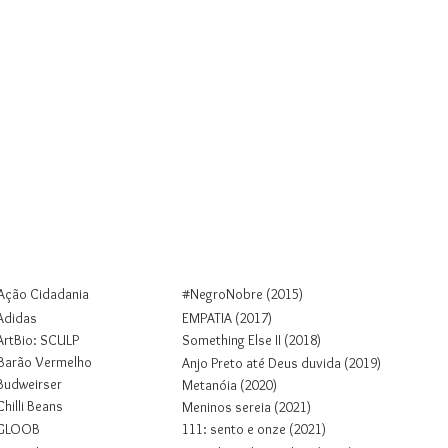
Colab
Projetos
Sobre
Contato
Ação Cidadania
#NegroNobre (2015)
Adidas
EMPATIA (2017)
ArtBio: SCULP
Something Else II (2018)
Barão Vermelho
Anjo Preto até Deus duvida (2019)
Budweirser
Metanóia (2020)
Chilli Beans
Meninos sereia (2021)
GLOOB
1
1
1
: sento e onze (2021)