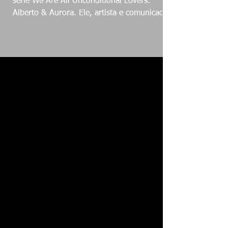
série We Are All Unconditional Lovers:
Alberto & Aurora. Ele, artista e comunicador,
escolheu a...