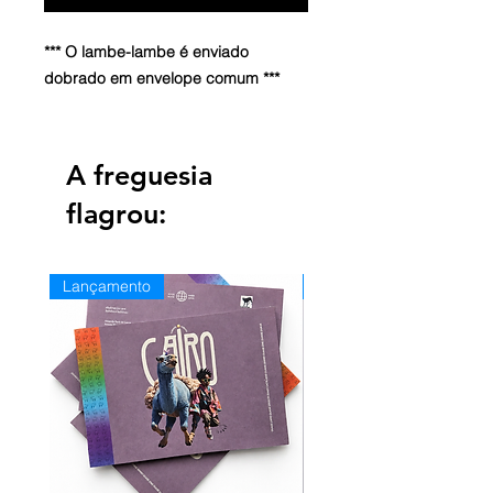
*** O lambe-lambe é enviado
dobrado em envelope comum ***
✓ O lambe-lambe que colo nas ruas.
Chancelado em papel reciclato
A freguesia
120g.
flagrou:
*** O lambe-lambe é enviado
dobrado em envelope comum ***
Lançamento
Novo
Tamanho: A2 42 x 59,4 cm