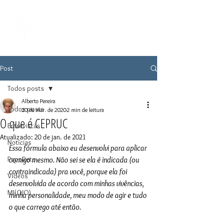
Post
Todos posts
Alberto Pereira
Todos posts
20 de mar. de 2020
2 min de leitura
O que é CEPRUC
Entrevistas
Atualizado:
20 de jan. de 2021
Notícias
Essa fórmula abaixo eu desenvolvi para aplicar 
PapoReto
comigo mesmo. Não sei se ela é indicada (ou 
contraindicada) pra você, porque ela foi 
Vídeos
desenvolvida de acordo com minhas vivências, 
MI(OJO)
minha personalidade, meu modo de agir e tudo 
o que carrego até então.