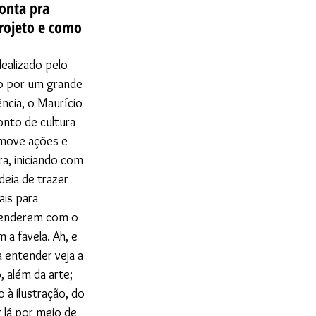
onta pra 
rojeto e como 
ealizado pelo 
do por um grande 
ncia, o Maurício 
nto de cultura 
move ações e 
ra, iniciando com 
eia de trazer 
ais para 
renderem com o 
a favela. Ah, e 
a entender veja a 
 além da arte; 
 à ilustração, do 
 lá por meio de 