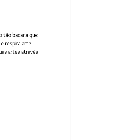
a
o tão bacana que 
e respira arte. 
as artes através 