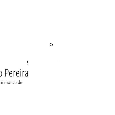
etos
Contato
o Pereira
 um monte de 