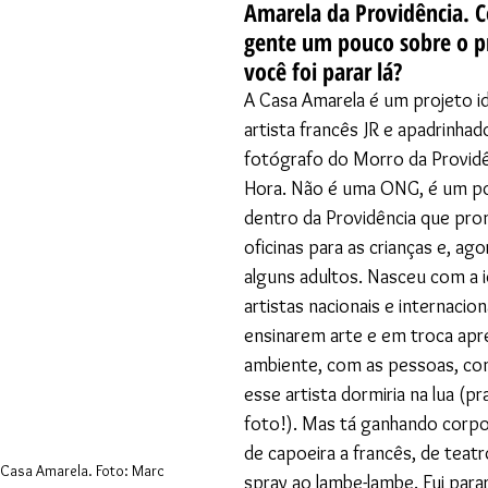
Amarela da Providência. C
gente um pouco sobre o p
você foi parar lá?
A Casa Amarela é um projeto id
artista francês JR e apadrinha
fotógrafo do Morro da Providê
Hora. Não é uma ONG, é um po
dentro da Providência que pro
oficinas para as crianças e, ago
alguns adultos. Nasceu com a id
artistas nacionais e internacion
ensinarem arte e em troca ap
ambiente, com as pessoas, com 
esse artista dormiria na lua (pr
foto!). Mas tá ganhando corpo,
de capoeira a francês, de teatro
 Casa Amarela. Foto: Marc
spray ao lambe-lambe. Fui parar