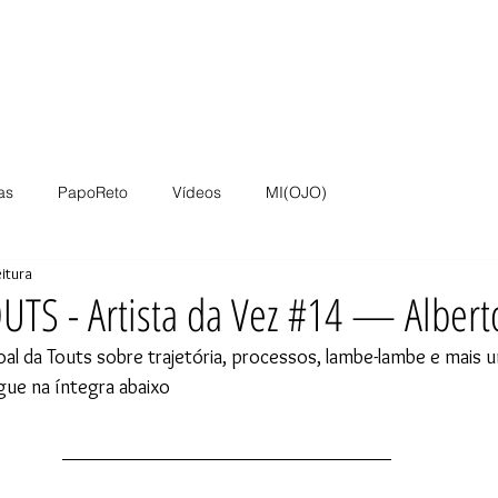
as
Rua
Digital
Colabs
Pesquisas
Proj
as
PapoReto
Vídeos
MI(OJO)
eitura
OUTS - Artista da Vez #14 — Albert
al da Touts sobre trajetória, processos, lambe-lambe e mais
egue na íntegra abaixo