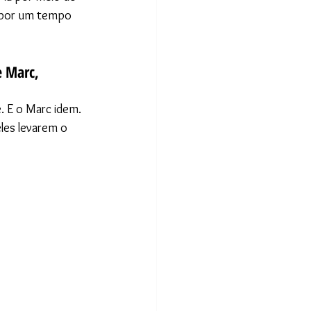
e por um tempo 
 Marc, 
 E o Marc idem. 
les levarem o 