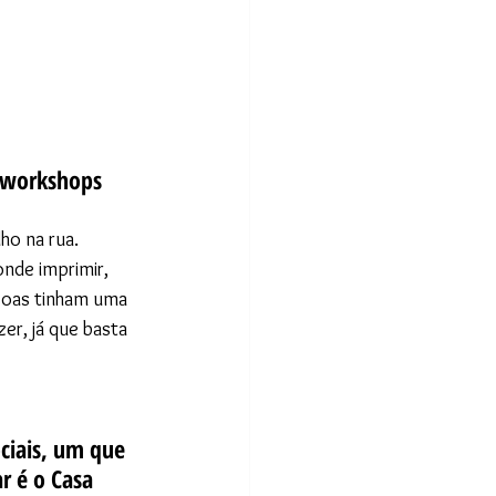
 workshops 
o na rua. 
nde imprimir, 
ssoas tinham uma 
er, já que basta 
ciais, um que 
 é o Casa 