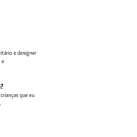
itário e designer 
 e 
a?
 crianças que eu 
.