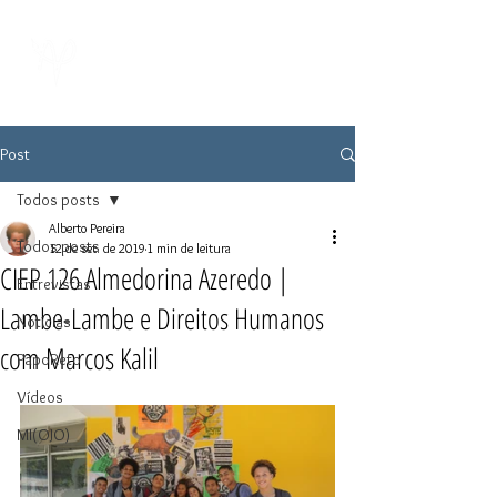
Post
Todos posts
Alberto Pereira
Todos posts
12 de set. de 2019
1 min de leitura
CIEP 126 Almedorina Azeredo |
Entrevistas
Lambe-Lambe e Direitos Humanos
Notícias
com Marcos Kalil
PapoReto
Vídeos
MI(OJO)