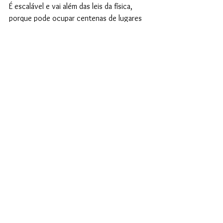
É escalável e vai além das leis da física, 
porque pode ocupar centenas de lugares 
ao mesmo tempo. E mesmo assim é único, 
porque carrega a própria história, 
conceito, contexto social, político e 
estética de quem o fez quando ganha 
morada em um novo muro. Quanto mais 
lambes colados, mais paredes aparecem. 
Quanto mais nos damos, mais recebemos. 
Quanto mais presente, mais futuro. 
Notícias
Ver tudo
Posts recentes