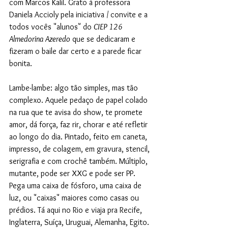
com Marcos Kalil. Grato à professora 
Daniela Accioly pela iniciativa / convite e a 
todos vocês "alunos" do 
CIEP 126 
Almedorina Azeredo
 que se dedicaram e 
fizeram o baile dar certo e a parede ficar 
bonita. 
Lambe-lambe: algo tão simples, mas tão 
complexo. Aquele pedaço de papel colado 
na rua que te avisa do show, te promete 
amor, dá força, faz rir, chorar e até refletir 
ao longo do dia. Pintado, feito em caneta, 
impresso, de colagem, em gravura, stencil, 
serigrafia e com crochê também. Múltiplo, 
mutante, pode ser XXG e pode ser PP. 
Pega uma caixa de fósforo, uma caixa de 
luz, ou "caixas" maiores como casas ou 
prédios. Tá aqui no Rio e viaja pra Recife, 
Inglaterra, Suíça, Uruguai, Alemanha, Egito. 