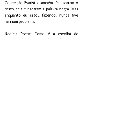
Conceição Evaristo também. Rabiscaram o 
rosto dela e riscaram a palavra negra. Mas 
enquanto eu estou fazendo, nunca tive 
nenhum problema.
Notícia Preta
: Como é a escolha de 
personagem para os seus lambes?
Alberto Pereira: 
Eu não desenho, eu 
escrevo. Geralmente os desenhos vêm de 
coisas que eu escrevi antes. O da 
Conceição primeiro me veio a frase, porque 
estava na época em que ela concorria à 
cadeira na ABL e quando eu soube do 
resultado, escrevi esta frase “Uma mulher 
negra com uma faca é uma arma e uma 
mulher negra com livros também”. Depois 
disso que saiu a imagem. Eu leio, vejo o que 
está acontecendo, porque como a 