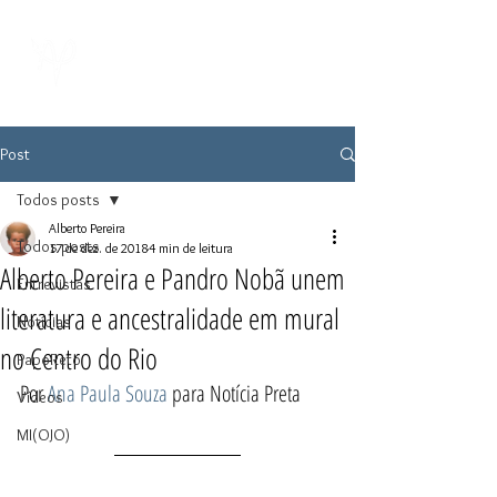
Post
Todos posts
Alberto Pereira
Todos posts
17 de dez. de 2018
4 min de leitura
Alberto Pereira e Pandro Nobã unem
Entrevistas
literatura e ancestralidade em mural
Notícias
no Centro do Rio
PapoReto
Por 
Ana Paula Souza
 para Notícia Preta
Vídeos
MI(OJO)