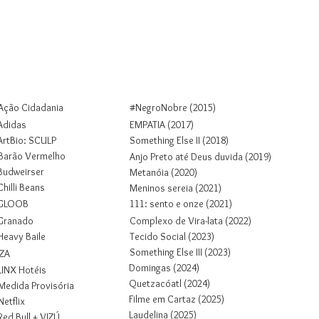
Colab
Projetos
Sobre
Contato
Ação Cidadania
#NegroNobre (2015)
Adidas
EMPATIA (2017)
ArtBio: SCULP
Something Else II (2018)
Barão Vermelho
Anjo Preto até Deus duvida (2019)
Budweirser
Metanóia (2020)
Chilli Beans
Meninos sereia (2021)
GLOOB
1
1
1
: sento e onze (2021)
Granado
Complexo de Vira-lata (2022)
Heavy Baile
Tecido Social (2023)
Something Else III (2023)
IZA
Domingas (2024)
LINX Hotéis
Quetzacóatl (2024)
Medida Provisória
Filme em Cartaz (2025)
Netflix
Laudelina (2025)
Red Bull + VIZÚ