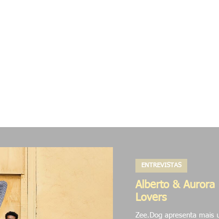
as
Rua
Digital
Colabs
Pesquisas
Proj
ENTREVISTAS
Alberto & Aurora 
Lovers
Zee.Dog apresenta mais u