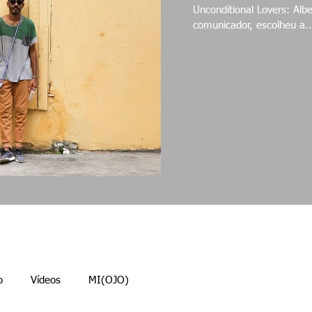
Unconditional Lovers: Alberto & Aur
comunicador, escolheu a..
o
Vídeos
MI(OJO)