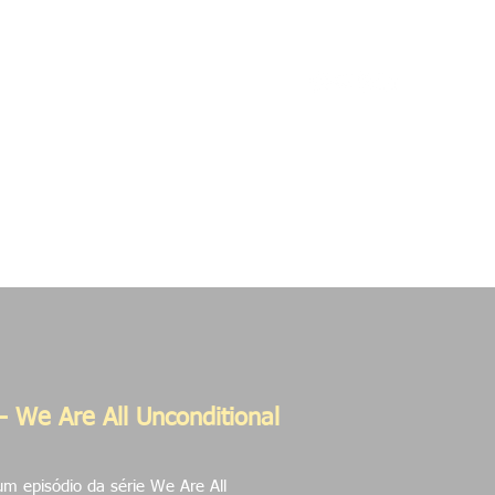
etos
Contato
- We Are All Unconditional
m episódio da série We Are All