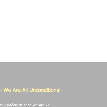
etos
Contato
- We Are All Unconditional
m episódio da série We Are All