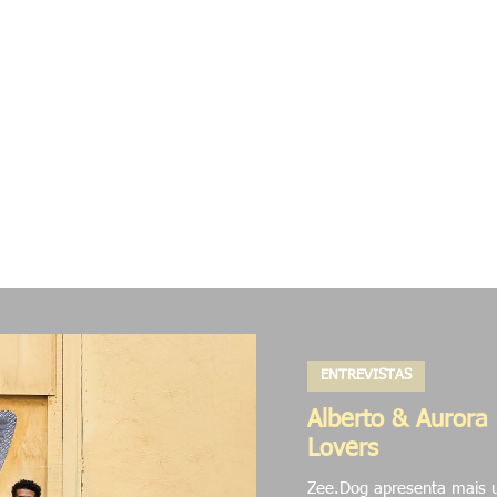
as
Rua
Digital
Colabs
Pesquisas
Proj
ENTREVISTAS
Alberto & Aurora 
Lovers
Zee.Dog apresenta mais u