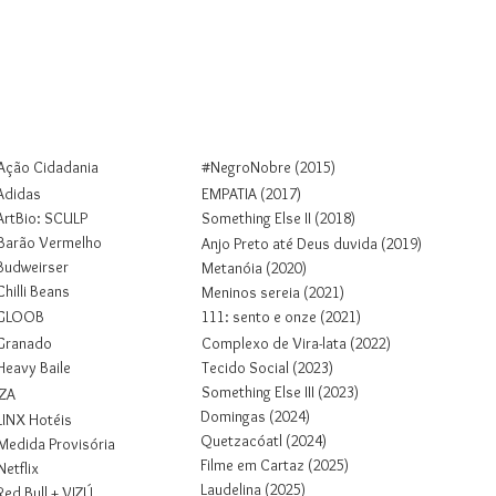
Colab
Projetos
Sobre
Contato
Ação Cidadania
#NegroNobre (2015)
Adidas
EMPATIA (2017)
ArtBio: SCULP
Something Else II (2018)
Barão Vermelho
Anjo Preto até Deus duvida (2019)
Budweirser
Metanóia (2020)
Chilli Beans
Meninos sereia (2021)
GLOOB
1
1
1
: sento e onze (2021)
Granado
Complexo de Vira-lata (2022)
Heavy Baile
Tecido Social (2023)
Something Else III (2023)
IZA
Domingas (2024)
LINX Hotéis
Quetzacóatl (2024)
Medida Provisória
Filme em Cartaz (2025)
Netflix
Laudelina (2025)
Red Bull + VIZÚ