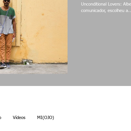
Unconditional Lovers: Alberto & Aur
comunicador, escolheu a..
o
Vídeos
MI(OJO)