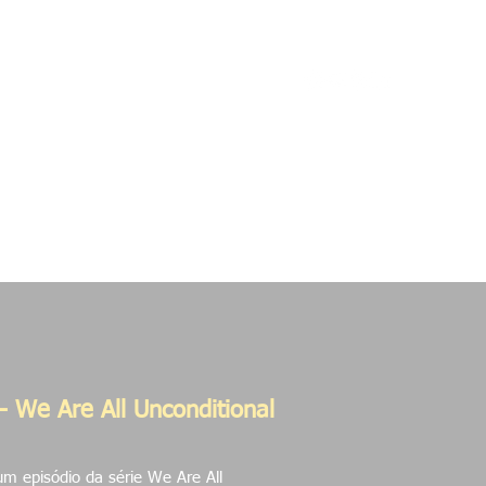
etos
Contato
- We Are All Unconditional
m episódio da série We Are All