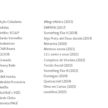
Colab
Projetos
Sobre
Contato
Ação Cidadania
#NegroNobre (2015)
Adidas
EMPATIA (2017)
ArtBio: SCULP
Something Else II (2018)
Barão Vermelho
Anjo Preto até Deus duvida (2019)
Budweirser
Metanóia (2020)
Chilli Beans
Meninos sereia (2021)
GLOOB
1
1
1
: sento e onze (2021)
Granado
Complexo de Vira-lata (2022)
Heavy Baile
Tecido Social (2023)
Something Else III (2023)
IZA
Domingas (2024)
LINX Hotéis
Quetzacóatl (2024)
Medida Provisória
Filme em Cartaz (2025)
Netflix
Laudelina (2025)
Red Bull + VIZÚ
Rede Globo
Revista PIAUÍ