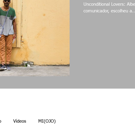
Unconditional Lovers: Alberto & Aur
comunicador, escolheu a..
o
Vídeos
MI(OJO)