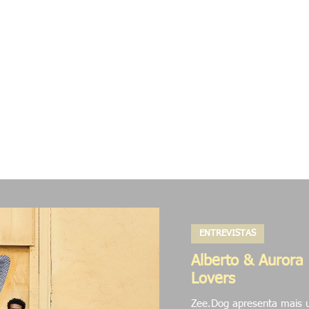
as
Rua
Digital
Colabs
Pesquisas
Proj
ENTREVISTAS
Alberto & Aurora 
Lovers
Zee.Dog apresenta mais u