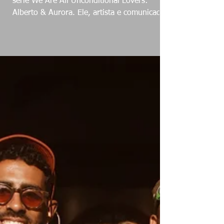
série We Are All Unconditional Lovers:
Alberto & Aurora. Ele, artista e comunicador,
escolheu a...