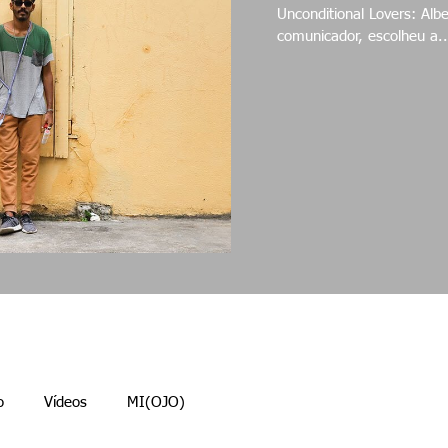
Unconditional Lovers: Alberto & Aur
comunicador, escolheu a..
o
Vídeos
MI(OJO)