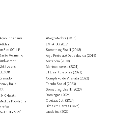
Colab
Projetos
Sobre
Contato
Ação Cidadania
#NegroNobre (2015)
Adidas
EMPATIA (2017)
ArtBio: SCULP
Something Else II (2018)
Barão Vermelho
Anjo Preto até Deus duvida (2019)
Budweirser
Metanóia (2020)
Chilli Beans
Meninos sereia (2021)
GLOOB
1
1
1
: sento e onze (2021)
Granado
Complexo de Vira-lata (2022)
Heavy Baile
Tecido Social (2023)
Something Else III (2023)
IZA
Domingas (2024)
LINX Hotéis
Quetzacóatl (2024)
Medida Provisória
Filme em Cartaz (2025)
Netflix
Laudelina (2025)
Red Bull + VIZÚ