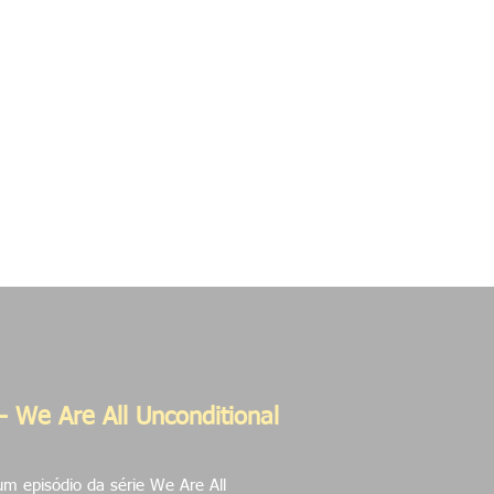
etos
Contato
- We Are All Unconditional
m episódio da série We Are All