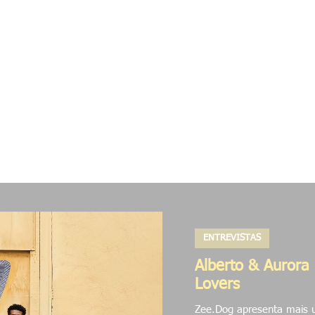
as
Rua
Digital
Colabs
Pesquisas
Proj
ENTREVISTAS
Alberto & Aurora 
Lovers
Zee.Dog apresenta mais u