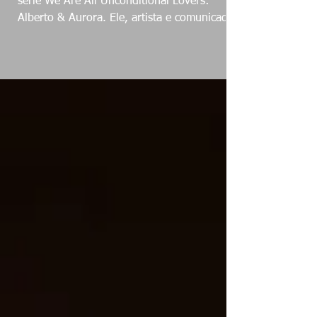
série We Are All Unconditional Lovers:
Alberto & Aurora. Ele, artista e comunicador,
escolheu a...