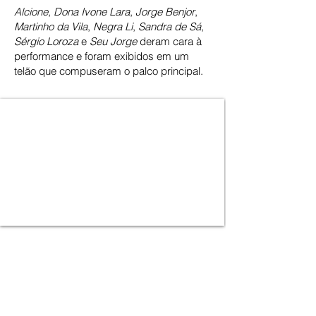
Alcione
,
Dona Ivone Lara
,
Jorge Benjor
,
Martinho da Vila
,
Negra Li
,
Sandra de Sá
,
Sérgio Loroza
e
Seu Jorge
deram cara à
performance e foram exibidos em um
telão que compuseram o palco principal.
Redes
Parceiros