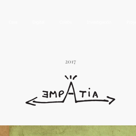
Casa
Digital
Colabs
Investigación
Proy
2017