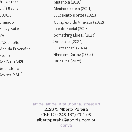
Budweirser
Metanóia (2020)
Chilli Beans
Meninos sereia (2021)
GLOOB
1
1
1
: sento e onze (2021)
Granado
Complexo de Vira-lata (2022)
Heavy Baile
Tecido Social (2023)
Something Else III (2023)
IZA
Domingas (2024)
LINX Hotéis
Quetzacóatl (2024)
Medida Provisória
Filme em Cartaz (2025)
Netflix
Laudelina (2025)
Red Bull + VIZÚ
Rede Globo
Revista PIAUÍ
lambe lambe, arte urbana, street art
2026 © Alberto Pereira
CNPJ 29.348.160/0001-08
albertopereira@aborda.com.br
canva