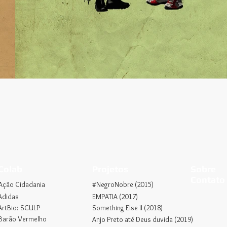
Colab
Projetos
Sobre
Contato
Ação Cidadania
#NegroNobre (2015)
Adidas
EMPATIA (2017)
ArtBio: SCULP
Something Else II (2018)
Barão Vermelho
Anjo Preto até Deus duvida (2019)