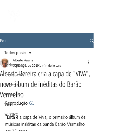
Post
Todos posts
Alberto Pereira
Todos posts
10 de ago. de 2019
1 min de leitura
Alberto Pereira cria a capa de "VIVA",
Entrevistas
novo álbum de inéditas do Barão
Notícias
Vermelho
PapoReto
Reprodução 
G1
Vídeos
MI(OJO)
"Esta é a capa de Viva, o primeiro álbum de 
músicas inéditas da banda Barão Vermelho 