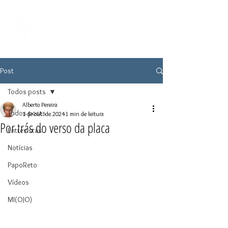
Post
Todos posts
Alberto Pereira
Todos posts
1 de out. de 2024
1 min de leitura
Por trás do verso da placa
Entrevistas
Notícias
PapoReto
Vídeos
MI(OJO)