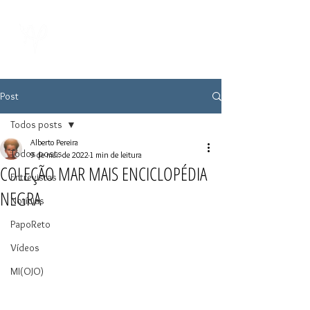
Post
Todos posts
Alberto Pereira
Todos posts
9 de mai. de 2022
1 min de leitura
COLEÇÃO MAR MAIS ENCICLOPÉDIA
Entrevistas
NEGRA
Notícias
PapoReto
Vídeos
MI(OJO)