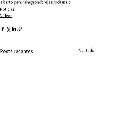
alberto pereira
negronobre
iza
rock in rio
Notícias
Vídeos
Ver tudo
Posts recentes