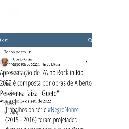
Post
Todos posts
Alberto Pereira
Todos posts
12 de set. de 2022
1 min de leitura
Apresentação de IZA no Rock in Rio
Entrevistas
2022 é composta por obras de Alberto
Notícias
Pereira na faixa "Gueto"
PapoReto
Atualizado:
14 de set. de 2022
Vídeos
Trabalhos da série 
#NegroNobre
MI(OJO)
(2015 - 2016) foram projetados 