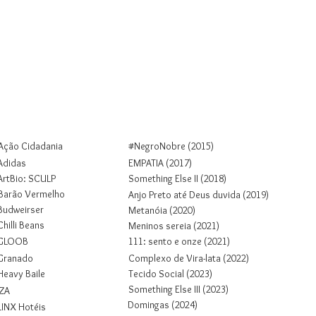
Colab
Projetos
Sobre
Contato
Ação Cidadania
#NegroNobre (2015)
Adidas
EMPATIA (2017)
ArtBio: SCULP
Something Else II (2018)
Barão Vermelho
Anjo Preto até Deus duvida (2019)
Budweirser
Metanóia (2020)
Chilli Beans
Meninos sereia (2021)
GLOOB
1
1
1
: sento e onze (2021)
Granado
Complexo de Vira-lata (2022)
Heavy Baile
Tecido Social (2023)
Something Else III (2023)
IZA
Domingas (2024)
LINX Hotéis