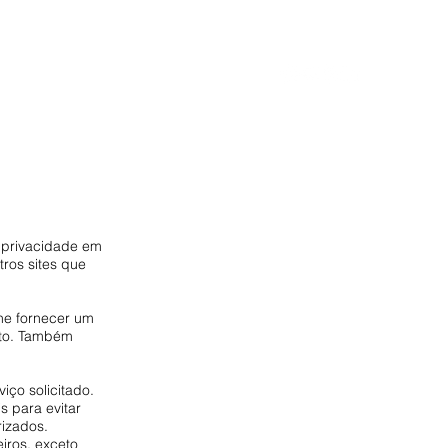
ectos
Nova página
Mais
a privacidade em
utros sites que
he fornecer um
nto. Também
iço solicitado.
​para evitar
rizados.
iros, exceto