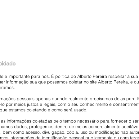
Casa
Digital
Colabs
Investigación
Proy
acidade
e é importante para nós. É política do Alberto Pereira respeitar a su
uer informação sua que possamos coletar no site
Alberto Pereira
, e o
eramos.
ormações pessoais apenas quando realmente precisamos delas para l
-lo por meios justos e legais, com o seu conhecimento e consentime
que estamos coletando e como será usado.
as informações coletadas pelo tempo necessário para fornecer o serv
mos dados, protegemos dentro de meios comercialmente aceitáveis ​
, bem como acesso, divulgação, cópia, uso ou modificação não auto
mos informações de identificação pessoal publicamente ou com terce