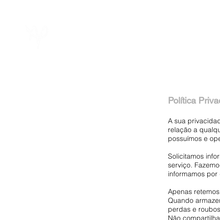
Sobre
Noticias
Calle
Política Priv
A sua privacidad
relação a qualq
possuímos e op
Solicitamos inf
serviço. Fazemo
informamos por 
Apenas retemos 
Quando armazena
perdas e roubos
Não compartilha