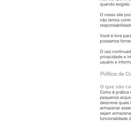
quando exigido p
O nosso site pod
não temos contr
responsabilidad
Você é livre pa
possamos fornec
O uso continuad
privacidade e i
usuário e infor
Política de C
O que são c
Como é prática c
pequenos arquiv
descreve quais 
armazenar esse
sejam armazenad
funcionalidade d