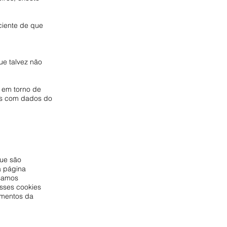
 ciente de que
ue talvez não
 em torno de
os com dados do
que são
a página
isamos
sses cookies
ementos da