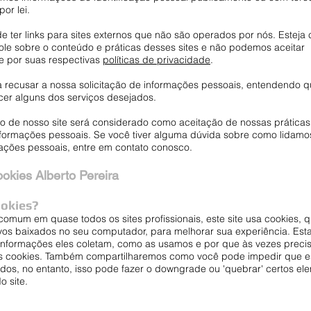
or lei.
e ter links para sites externos que não são operados por nós. Esteja
ole sobre o conteúdo e práticas desses sites e não podemos aceitar
e por suas respectivas
políticas de privacidade
.
ra recusar a nossa solicitação de informações pessoais, entendendo q
er alguns dos serviços desejados.
o de nosso site será considerado como aceitação de nossas práticas
nformações pessoais. Se você tiver alguma dúvida sobre como lidam
mações pessoais, entre em contato conosco.
ookies Alberto Pereira
ookies?
omum em quase todos os sites profissionais, este site usa cookies, 
os baixados no seu computador, para melhorar sua experiência. Est
informações eles coletam, como as usamos e por que às vezes prec
s cookies. Também compartilharemos como você pode impedir que e
os, no entanto, isso pode fazer o downgrade ou 'quebrar' certos el
o site.